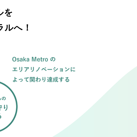
ルを
ラルへ！