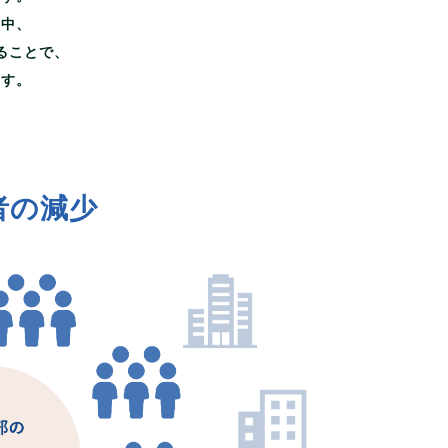
る中、
ることで、
ます。
者の減少