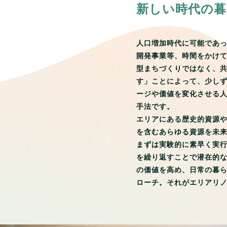
新しい時代の
人口増加時代に可能であ
開発事業等、時間をかけ
型まちづくりではなく、
す」ことによって、少し
ージや価値を変化させる
手法です。
エリアにある歴史的資源
を含むあらゆる資源を未
まずは実験的に素早く実
を繰り返すことで潜在的
の価値を高め、日常の暮
ローチ。それがエリアリ