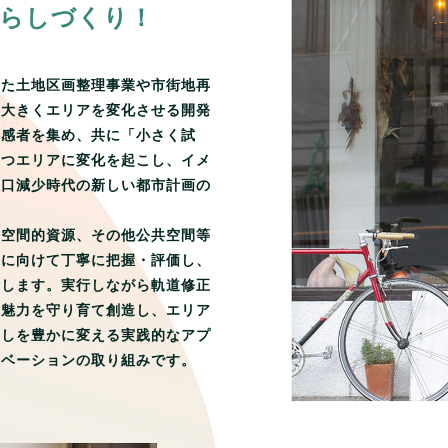
暮らしづくり！
った土地区画整理事業や市街地再
て大きくエリアを変化させる開発
共感者を集め、共に「小さく試
ずつエリアに変化を起こし、イメ
人口減少時代の新しい都市計画の
や空間的資源、その他公共空間等
来に向けて丁寧に把握・評価し、
行します。実行しながら軌道修正
な魅力を守り育て創造し、エリア
らしを豊かに変える実践的なアプ
ノベーションの取り組みです。