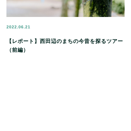
2022.06.21
【レポート】西田辺のまちの今昔を探るツアー
（前編）
御堂筋線西田辺駅周辺の魅力を伝えるOsaka Metroのロ
ーカルメディア「くらしの風景」は、2022年6月に地元の
不動産会社と一緒にまち歩きを行いました。 当日のレポー
トを、前後編に分けてお届けします！ WALKING TOUR
NISHITANABE Osaka Metro BuyLocal くらしの風景＆
丸順不動産 ツアーレポ……
MORE