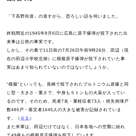
「下高野街道」の道すがら、恐ろしい話を伺いました。
終戦間近の1945年8月6日に広島に原子爆弾が投下された出
来事は公然の事実です。
しかし、その裏で11日前の7月26日午前9時26分、田辺（現
在の田辺小学校北側）に模擬原子爆弾が投下されていた事
実はあまり知られていないのではないでしょうか。
“模擬”といっても、長崎で投下されたプルトニウム原爆と同
じ型・大きさ・重さで、中身も５トンもの火薬が入ってい
るのです。
そのため、死者7名・重軽症者73人・焼失倒壊戸
数485戸・罹災者1645人の大きな被害が記録されていま
す。（
※５
）
また米軍は、田辺だけではなく、日本各地への空襲に紛れ
て49発もの模擬原子爆弾を投下しています。