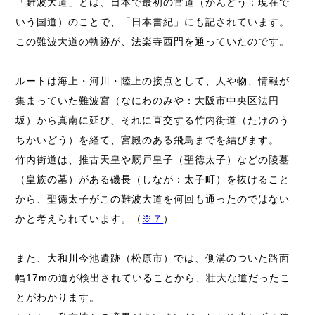
「難波大道」とは、日本で最初の官道（かんどう：現在で
いう国道）のことで、「日本書紀」にも記されています。
この難波大道の軌跡が、法楽寺西門を通っていたのです。
ルートは海上・河川・陸上の接点として、人や物、情報が
集まっていた難波宮（なにわのみや：大阪市中央区法円
坂）から真南に延び、それに直交する竹内街道（たけのう
ちかいどう）を経て、宮殿のある飛鳥までを結びます。
竹内街道は、推古天皇や厩戸皇子（聖徳太子）などの陵墓
（皇族の墓）がある磯長（しなが：太子町）を抜けること
から、聖徳太子がこの難波大道を何回も通ったのではない
かと考えられています。（
※７
）
また、大和川今池遺跡（松原市）では、側溝のついた路面
幅17mの道が検出されていることから、壮大な道だったこ
とがわかります。