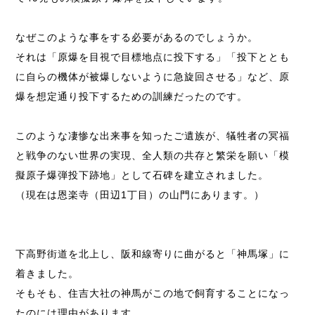
なぜこのような事をする必要があるのでしょうか。
それは「原爆を目視で目標地点に投下する」「投下ととも
に自らの機体が被爆しないように急旋回させる」など、原
爆を想定通り投下するための訓練だったのです。
このような凄惨な出来事を知ったご遺族が、犠牲者の冥福
と戦争のない世界の実現、全人類の共存と繁栄を願い「模
擬原子爆弾投下跡地」として石碑を建立されました。
（現在は恩楽寺（田辺1丁目）の山門にあります。）
下高野街道を北上し、阪和線寄りに曲がると「神馬塚」に
着きました。
そもそも、住吉大社の神馬がこの地で飼育することになっ
たのには理由があります。