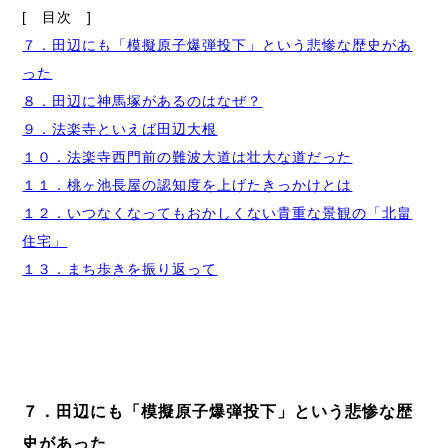
[ 目次 ]
７．田辺にも「模擬原子爆弾投下」という悲惨な歴史があ
った
８．田辺に神馬塚があるのはなぜ？
９．法楽寺といえば田辺大根
１０．法楽寺西門前の難波大道は壮大な道だった
１１．桃ヶ池長屋の認知度を上げたきっかけとは
１２．いつなくなってもおかしくない貴重な景観の「北畠
住宅」
１３．まち歩きを振り返って
７．田辺にも「模擬原子爆弾投下」という悲惨な歴
史があった